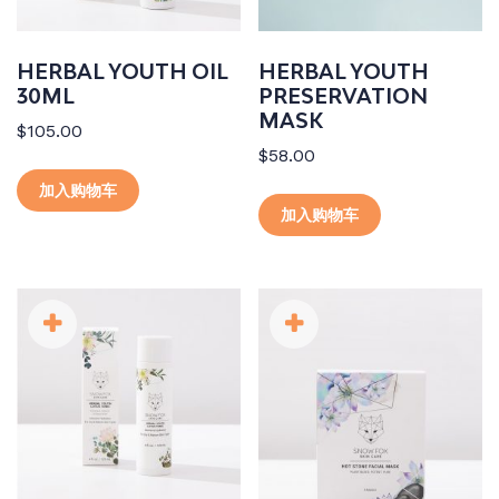
HERBAL YOUTH OIL
HERBAL YOUTH
30ML
PRESERVATION
MASK
$
105.00
$
58.00
加入购物车
加入购物车