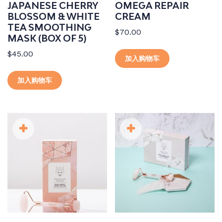
JAPANESE CHERRY
OMEGA REPAIR
BLOSSOM & WHITE
CREAM
TEA SMOOTHING
$
70.00
MASK (BOX OF 5)
$
45.00
加入购物车
加入购物车