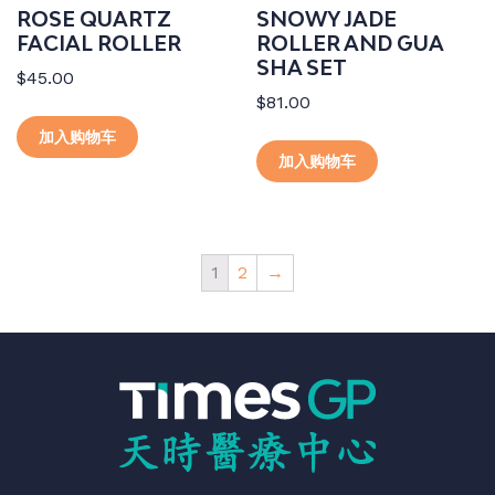
ROSE QUARTZ
SNOWY JADE
FACIAL ROLLER
ROLLER AND GUA
SHA SET
$
45.00
$
81.00
加入购物车
加入购物车
1
2
→