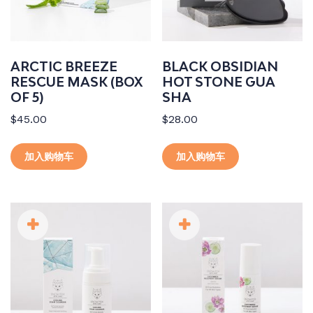
ARCTIC BREEZE
BLACK OBSIDIAN
RESCUE MASK (BOX
HOT STONE GUA
OF 5)
SHA
$
45.00
$
28.00
加入购物车
加入购物车