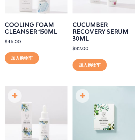
COOLING FOAM
CUCUMBER
CLEANSER 150ML
RECOVERY SERUM
30ML
$
45.00
$
82.00
加入购物车
加入购物车