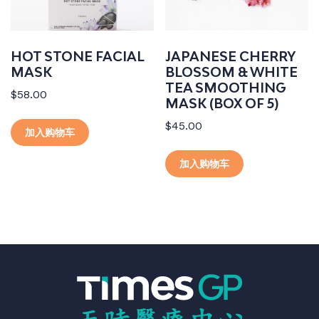
HOT STONE FACIAL
JAPANESE CHERRY
MASK
BLOSSOM & WHITE
TEA SMOOTHING
$
58.00
MASK (BOX OF 5)
$
45.00
加入购物车
加入购物车