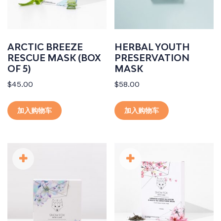
ARCTIC BREEZE
HERBAL YOUTH
RESCUE MASK (BOX
PRESERVATION
OF 5)
MASK
$
45.00
$
58.00
加入购物车
加入购物车