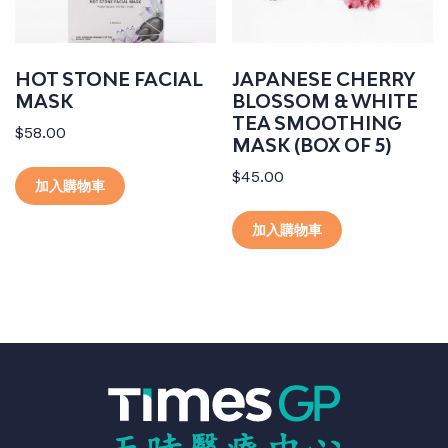
HOT STONE FACIAL
JAPANESE CHERRY
MASK
BLOSSOM & WHITE
TEA SMOOTHING
$
58.00
MASK (BOX OF 5)
$
45.00
加入購物車
加入購物車